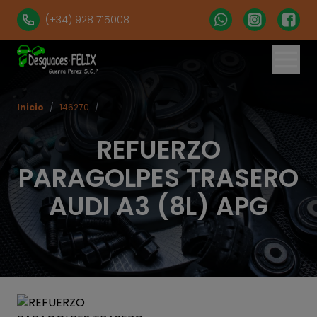
(+34) 928 715008
Inicio
/
146270
/
REFUERZO
PARAGOLPES TRASERO
AUDI A3 (8L) APG