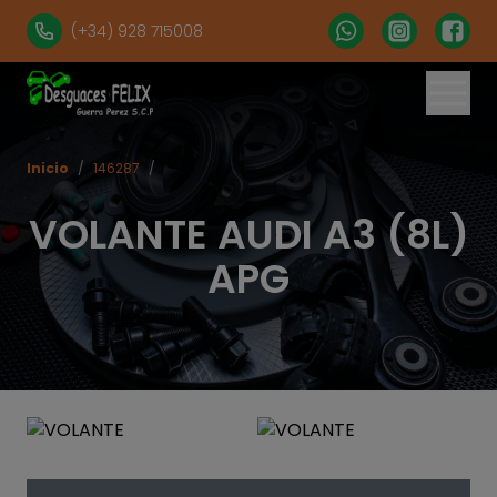
(+34) 928 715008
Inicio
/
146287
/
VOLANTE AUDI A3 (8L)
APG