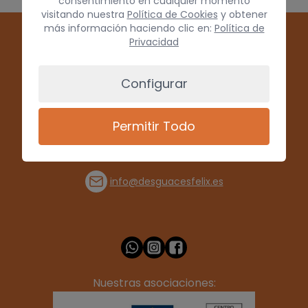
consentimiento en cualquier momento
visitando nuestra
Política de Cookies
y obtener
más información haciendo clic en:
Política de
Privacidad
Configurar
Permitir Todo
(+34) 928 715008
info@desguacesfelix.es
Nuestras asociaciones: