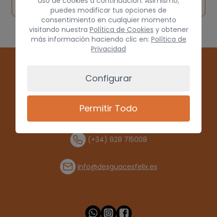
pieza
por
uso de cookies a continuación. Asimismo,
origen
puedes modificar tus opciones de
consentimiento en cualquier momento
visitando nuestra
Política de Cookies
y obtener
más información haciendo clic en:
Política de
Privacidad
Configurar
Permitir Todo
(+34) 928 715008
info@desguacesfelix.es