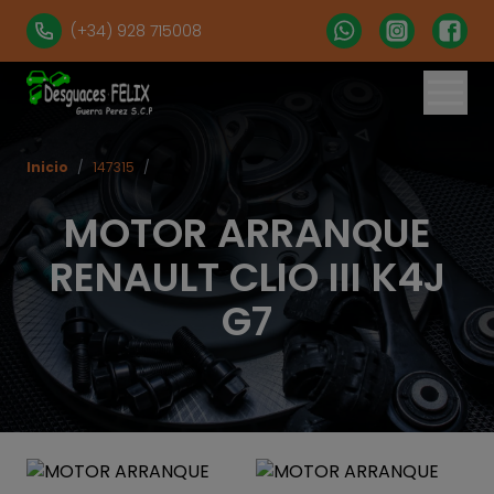
(+34) 928 715008
Inicio
/
147315
/
MOTOR ARRANQUE
RENAULT CLIO III K4J
G7