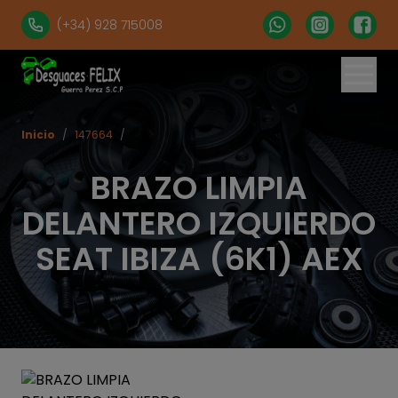
(+34) 928 715008
Inicio
/
147664
/
BRAZO LIMPIA
DELANTERO IZQUIERDO
SEAT IBIZA (6K1) AEX