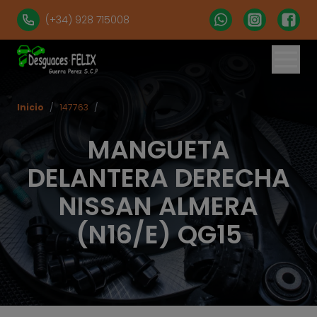
(+34) 928 715008
Inicio
/
147763
/
MANGUETA
DELANTERA DERECHA
NISSAN ALMERA
(N16/E) QG15