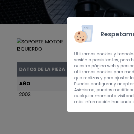
Respetamo
Utilizamos cookies y tecnolo
sesión o persistentes, para
nuestra página web y person
DATOS DE LA PIEZA
utilizamos cookies para med
que realizas y para ajustar l
AÑO
PESO
Puedes configurar y aceptar
Asimismo, puedes modificar
2002
5 kg
cualquier momento visitan
más información haciendo c