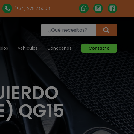
(+34) 928 715008
bios
Vehiculos
Conocenos
Contacto
UIERDO
E) QG15