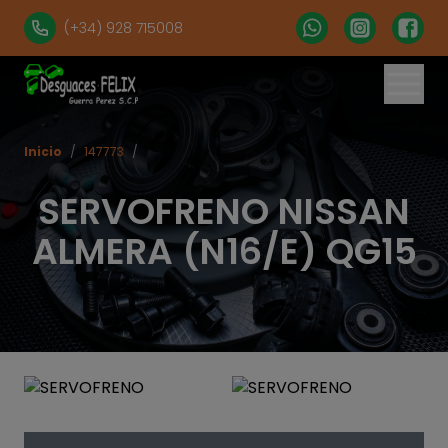
(+34) 928 715008
Inicio
/
147773
/
SERVOFRENO NISSAN
ALMERA (N16/E) QG15