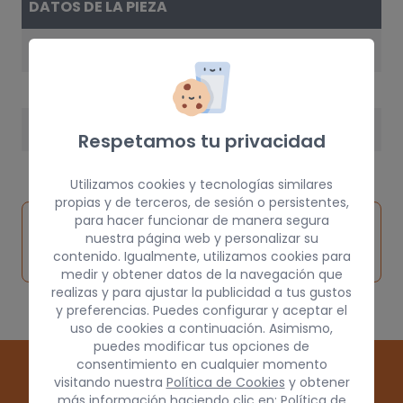
DATOS DE LA PIEZA
AÑO
2002
PESO
Respetamos tu privacidad
10 kg
Utilizamos cookies y tecnologías similares
propias y de terceros, de sesión o persistentes,
Inspeccionar
para hacer funcionar de manera segura
Solicitar
Consultar
nuestra página web y personalizar su
vehículo de
pieza
por
contenido. Igualmente, utilizamos cookies para
origen
medir y obtener datos de la navegación que
realizas y para ajustar la publicidad a tus gustos
y preferencias. Puedes configurar y aceptar el
uso de cookies a continuación. Asimismo,
puedes modificar tus opciones de
consentimiento en cualquier momento
visitando nuestra
Política de Cookies
y obtener
más información haciendo clic en:
Política de