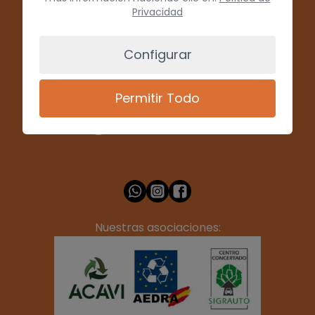
Privacidad
Configurar
(+34) 928 715008
Permitir Todo
info@desguacesfelix.es
Nuestras asociaciones: