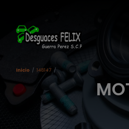
Inicio
/
148147
/
MOT