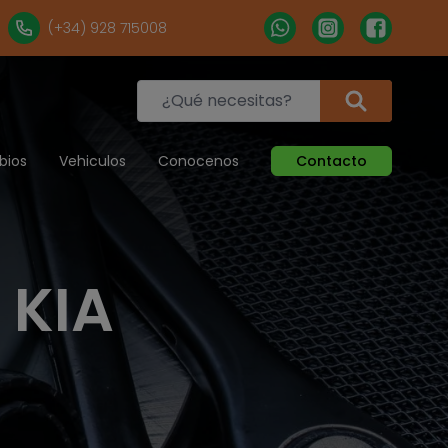
(+34) 928 715008
bios
Vehiculos
Conocenos
Contacto
 KIA
2