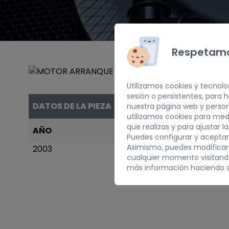
Respetamo
Utilizamos cookies y tecnolo
sesión o persistentes, para
DATOS DE LA PIEZA
nuestra página web y person
utilizamos cookies para med
que realizas y para ajustar l
AÑO
PESO
Puedes configurar y aceptar
Asimismo, puedes modificar
2003
5 kg
cualquier momento visitan
más información haciendo c