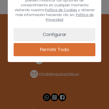
puedes modificar tus opciones de
consentimiento en cualquier momento
visitando nuestra
Política de Cookies
y obtener
más información haciendo clic en:
Política de
Privacidad
Configurar
Permitir Todo
(+34) 928 715008
info@desguacesfelix.es