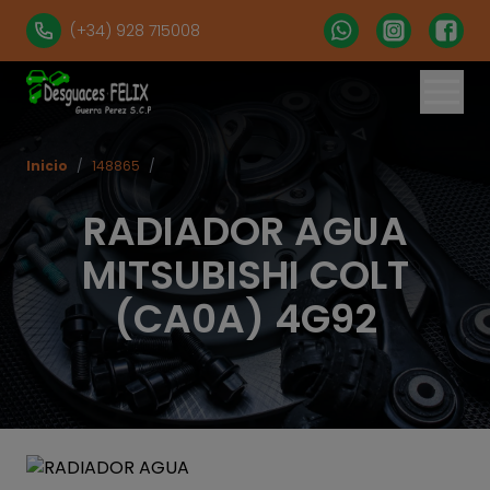
(+34) 928 715008
Inicio
/
148865
/
RADIADOR AGUA
MITSUBISHI COLT
(CA0A) 4G92