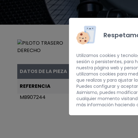
Respetamo
Utilizamos cookies y tecnolo
sesión o persistentes, para
nuestra página web y person
DATOS DE LA PIEZA
utilizamos cookies para med
que realizas y para ajustar l
REFERENCIA
AÑO
Puedes configurar y aceptar
Asimismo, puedes modificar
MB907244
1993
cualquier momento visitan
más información haciendo c