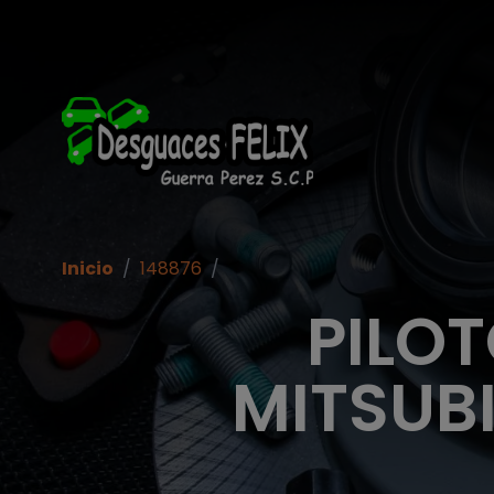
Inicio
/
148876
/
PILO
MITSUB