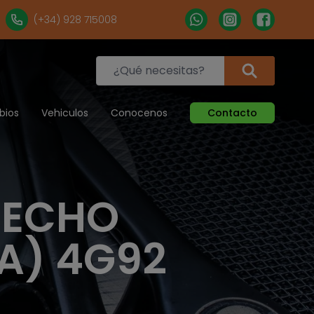
(+34) 928 715008
bios
Vehiculos
Conocenos
Contacto
RECHO
A) 4G92