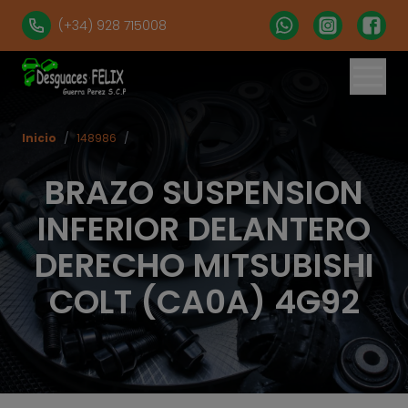
(+34) 928 715008
Inicio
/
148986
/
BRAZO SUSPENSION
INFERIOR DELANTERO
DERECHO MITSUBISHI
COLT (CA0A) 4G92