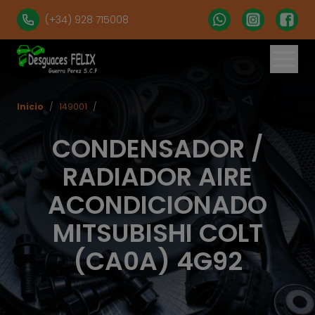
(+34) 928 715008
Inicio
/
149001
/
CONDENSADOR /
RADIADOR AIRE
ACONDICIONADO
MITSUBISHI COLT
(CA0A) 4G92