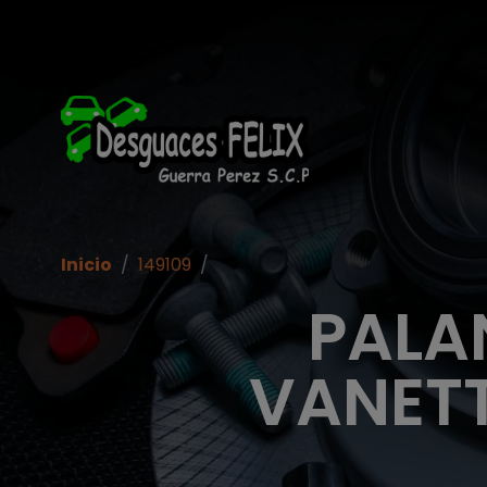
Inicio
/
149109
/
PALA
VANETT