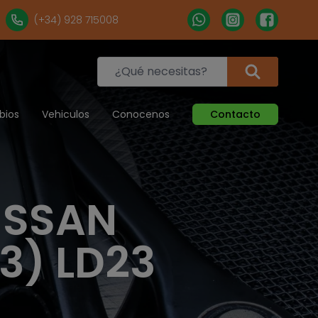
(+34) 928 715008
bios
Vehiculos
Conocenos
Contacto
ISSAN
3) LD23