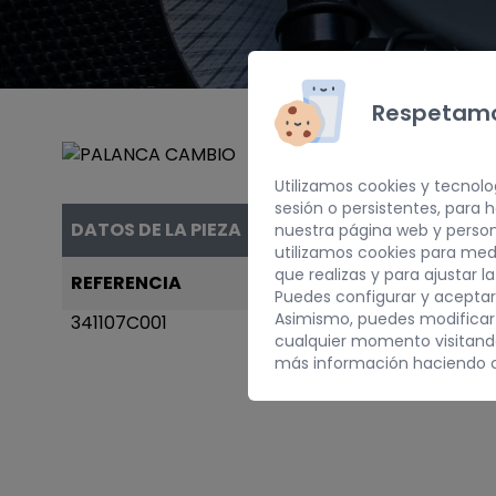
Respetamo
Utilizamos cookies y tecnolo
sesión o persistentes, para
DATOS DE LA PIEZA
nuestra página web y person
utilizamos cookies para med
que realizas y para ajustar l
REFERENCIA
AÑO
Puedes configurar y aceptar
Asimismo, puedes modificar
341107C001
1997
cualquier momento visitan
más información haciendo c