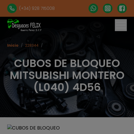
(+34) 928 715008
Inicio
/
228344
/
CUBOS DE BLOQUEO
MITSUBISHI MONTERO
(L040) 4D56