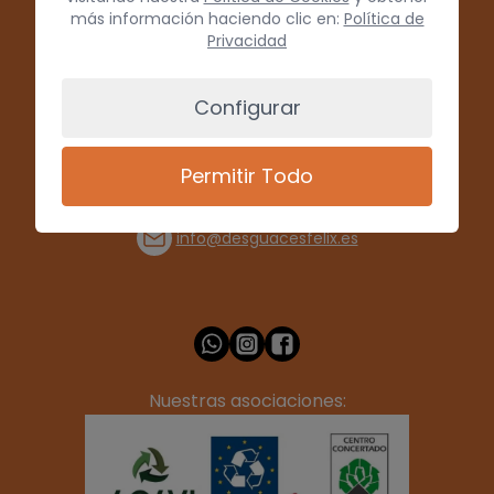
más información haciendo clic en:
Política de
Privacidad
Configurar
Permitir Todo
(+34) 928 715008
info@desguacesfelix.es
Nuestras asociaciones: