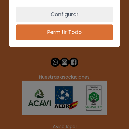
Configurar
(+34) 928 715008
Permitir Todo
info@desguacesfelix.es
Nuestras asociaciones:
Aviso legal