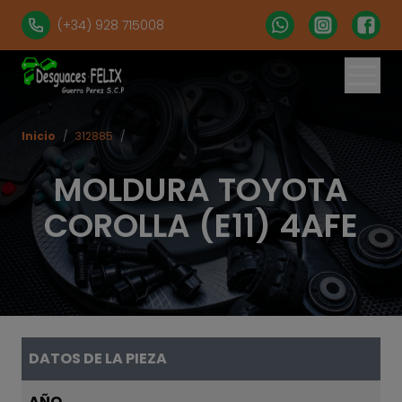
(+34) 928 715008
Inicio
/
312885
/
MOLDURA TOYOTA
COROLLA (E11) 4AFE
DATOS DE LA PIEZA
AÑO