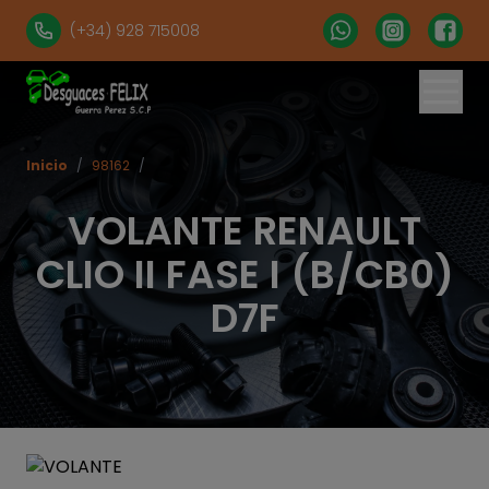
(+34) 928 715008
Inicio
/
98162
/
VOLANTE RENAULT
CLIO II FASE I (B/CB0)
D7F