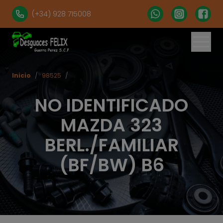
(+34) 928 715008
Inicio
/
98525
/
NO IDENTIFICADO
MAZDA 323
BERL./FAMILIAR
(BF/BW) B6