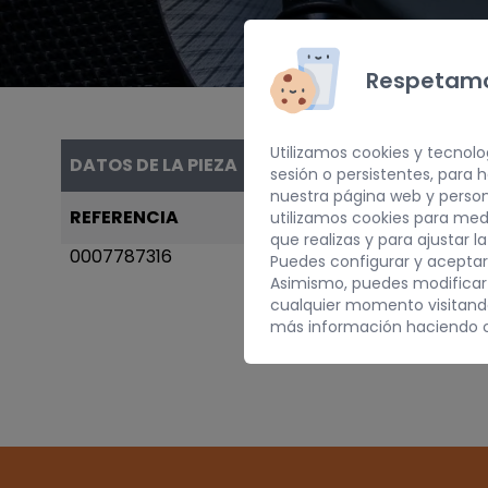
Respetamo
Utilizamos cookies y tecnolo
DATOS DE LA PIEZA
sesión o persistentes, para
nuestra página web y person
REFERENCIA
AÑO
utilizamos cookies para med
que realizas y para ajustar l
0007787316
1994
Puedes configurar y aceptar
Asimismo, puedes modificar
cualquier momento visitan
más información haciendo c