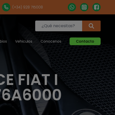
(+34) 928 715008
bios
Vehiculos
Conocenos
Contacto
 FIAT I
176A6000