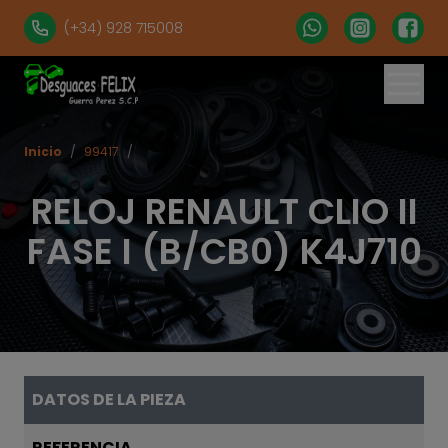
(+34) 928 715008
Inicio
/
99417
/
RELOJ RENAULT CLIO II
FASE I (B/CB0) K4J710
DATOS DE LA PIEZA
REFERENCIA