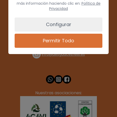
más información haciendo clic en:
Política de
Privacidad
Configurar
(+34) 928 715008
Permitir Todo
info@desguacesfelix.es
Nuestras asociaciones: