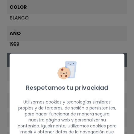
COLOR
BLANCO
AÑO
1999
VERSIÓN DEL VEHÍCULO
MOTOR
164DS.000
Respetamos tu privacidad
POTENCIA
Utilizamos cookies y tecnologías similares
propias y de terceros, de sesión o persistentes,
para hacer funcionar de manera segura
VERSIÓN
nuestra página web y personalizar su
contenido. Igualmente, utilizamos cookies para
medir y obtener datos de la navegación que