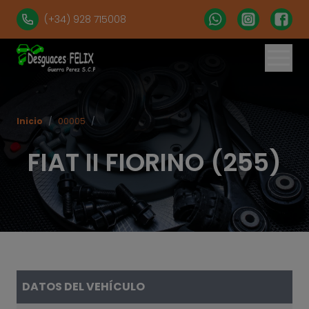
(+34) 928 715008
% set vehiculos = 'apartados' | get('num = 39') %}
Inicio
/
00005
/
FIAT II FIORINO (255)
DATOS DEL VEHÍCULO