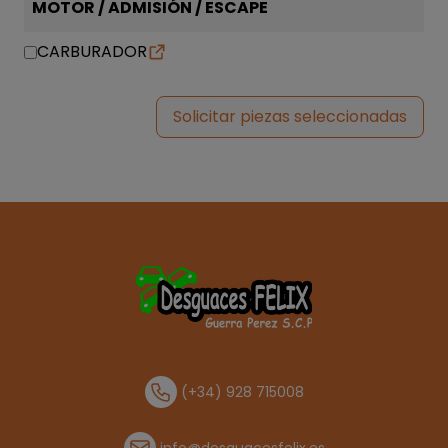
MOTOR / ADMISIÓN / ESCAPE
CARBURADOR
Solicitar piezas seleccionadas
(+34) 928 715008
info@desguacesfelix.es