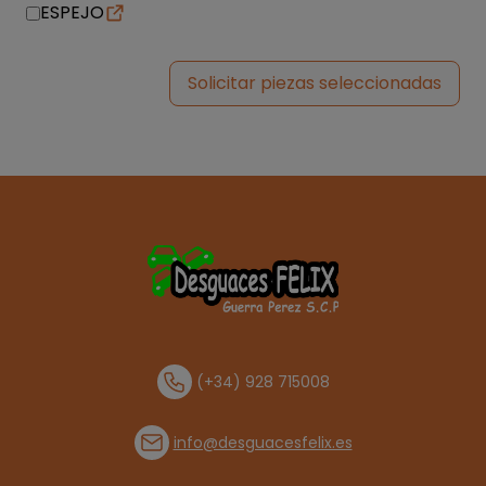
ESPEJO
Solicitar piezas seleccionadas
(+34) 928 715008
info@desguacesfelix.es