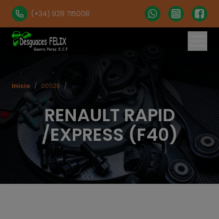
(+34) 928 715008
% set vehiculos = 'apartados' | get('num = 39') %}
Inicio
/
00029
/
RENAULT RAPID
/EXPRESS (F40)