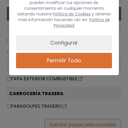
puedes modificar tus opciones de
consentimiento en cualquier momento
PIEZAS
visitando nuestra
Política de Cookies
y obtener
más información haciendo clic en:
Política de
Privacidad
GENERICO
NO IDENTIFICADO
Configurar
NO IDENTIFICADO
Permitir Todo
CARROCERÍA LATERALES
TAPA EXTERIOR COMBUSTIBLE
CARROCERÍA TRASERA
PARAGOLPES TRASERO
Solicitar piezas seleccionadas