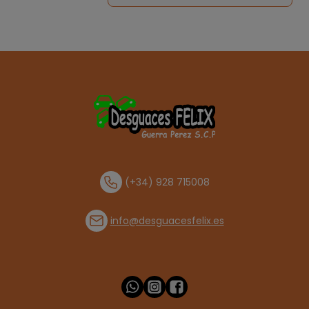
(+34) 928 715008
info@desguacesfelix.es