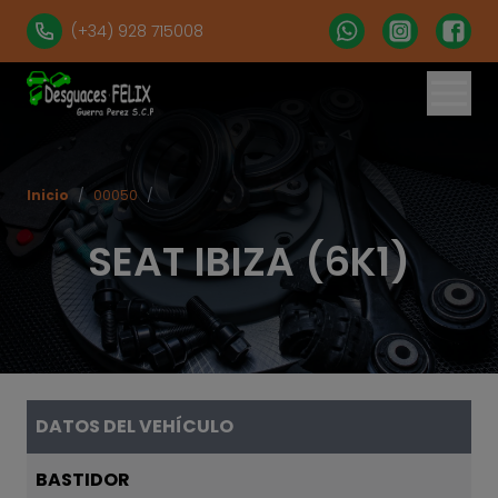
(+34) 928 715008
% set vehiculos = 'apartados' | get('num = 39') %}
Inicio
/
00050
/
SEAT IBIZA (6K1)
DATOS DEL VEHÍCULO
BASTIDOR