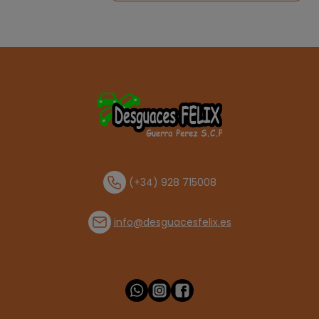
(+34) 928 715008
info@desguacesfelix.es