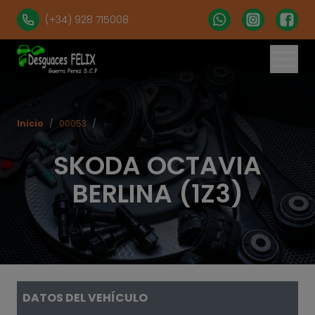
(+34) 928 715008
% set vehiculos = 'apartados' | get('num = 39') %}
Inicio
/
00053
/
SKODA OCTAVIA
BERLINA (1Z3)
DATOS DEL VEHÍCULO