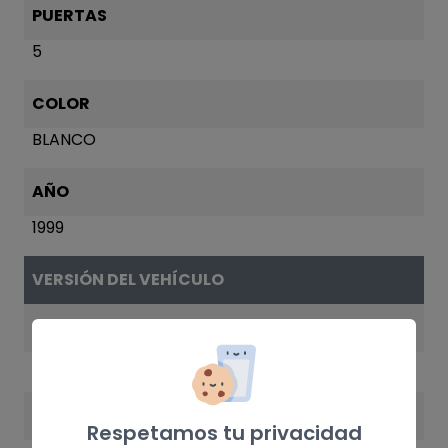
PUERTAS
5
COLOR
BLANCO
AÑO
1999
VERSIÓN DEL VEHÍCULO
MOTOR
LD23
POTENCIA
Respetamos tu privacidad