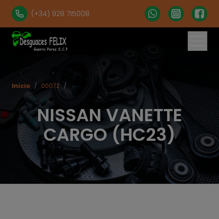
(+34) 928 715008
% set vehiculos = 'apartados' | get('num = 39') %}
Inicio
/
00072
/
NISSAN VANETTE
CARGO (HC23)