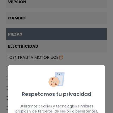
VERSIÓN
CAMBIO
PIEZAS
ELECTRICIDAD
CENTRALITA MOTOR UCE
CUADRO INSTRUMENTOS
MANDO LIMPIA
MANDO INTERMITENTES
Respetamos tu privacidad
ANILLO AIRBAG
Utilizamos cookies y tecnologías similares
CAJA RELES / FUSIBLES
propias y de terceros, de sesión o persistentes,