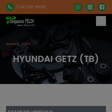
(+34) 928 715008
% set vehiculos = 'apartados' | get('num = 39') %}
Inicio
/
00079
/
HYUNDAI GETZ (TB)
DATOS DEL VEHÍCULO