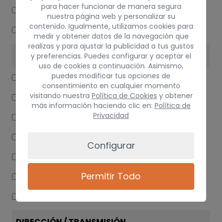
para hacer funcionar de manera segura
MOTOR LIMPIA DELANTERO
nuestra página web y personalizar su
contenido. Igualmente, utilizamos cookies para
POTENCIOMETRO PEDAL
medir y obtener datos de la navegación que
realizas y para ajustar la publicidad a tus gustos
INTERIOR
y preferencias. Puedes configurar y aceptar el
uso de cookies a continuación. Asimismo,
puedes modificar tus opciones de
GUANTERA
consentimiento en cualquier momento
visitando nuestra
Política de Cookies
y obtener
ESPEJO
más información haciendo clic en:
Política de
Privacidad
CINTURON SEGURIDAD DELANTERO DERECHO
CINTURON SEGURIDAD TRASERO CENTRAL
Configurar
CINTURON SEGURIDAD TRASERO DERECHO
Permitir Todo
CINTURON SEGURIDAD TRASERO IZQUIERDO
VOLANTE
DIRECCIÓN / TRANSMISIÓN