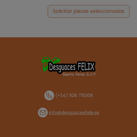
Solicitar piezas seleccionadas
(+34) 928 715008
info@desguacesfelix.es