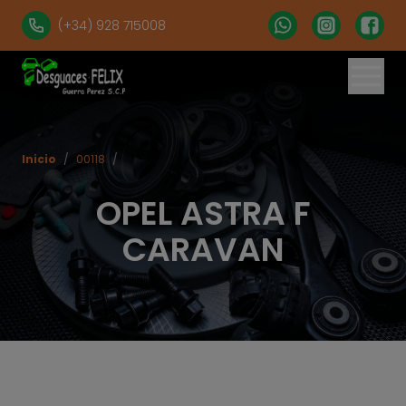
(+34) 928 715008
% set vehiculos = 'apartados' | get('num = 39') %}
Inicio
/
00118
/
OPEL ASTRA F
CARAVAN