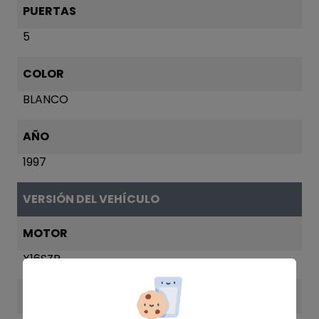
PUERTAS
5
COLOR
BLANCO
AÑO
1997
VERSIÓN DEL VEHÍCULO
MOTOR
X16SZR
POTENCIA