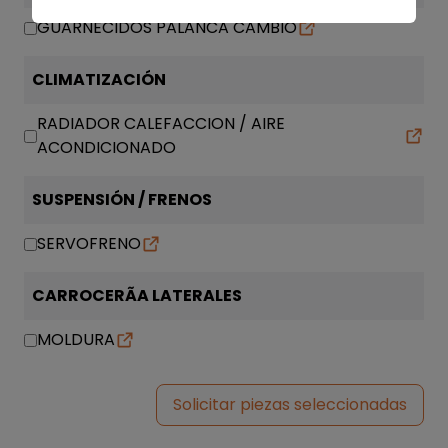
GUARNECIDOS PALANCA CAMBIO
CLIMATIZACIÓN
RADIADOR CALEFACCION / AIRE
ACONDICIONADO
SUSPENSIÓN / FRENOS
SERVOFRENO
CARROCERÃA LATERALES
MOLDURA
Solicitar piezas seleccionadas