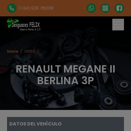
(+34) 928 715008
% set vehiculos = 'apartados' | get('num = 39') %}
Inicio
/
00163
/
RENAULT MEGANE II
BERLINA 3P
DATOS DEL VEHÍCULO