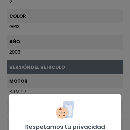
3
COLOR
GRIS
AÑO
2003
VERSIÓN DEL VEHÍCULO
MOTOR
K4M T7
POTENCIA
VERSIÓN
Respetamos tu privacidad