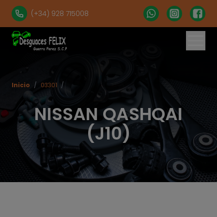
(+34) 928 715008
% set vehiculos = 'apartados' | get('num = 39') %}
Inicio
/
03301
/
NISSAN QASHQAI
(J10)