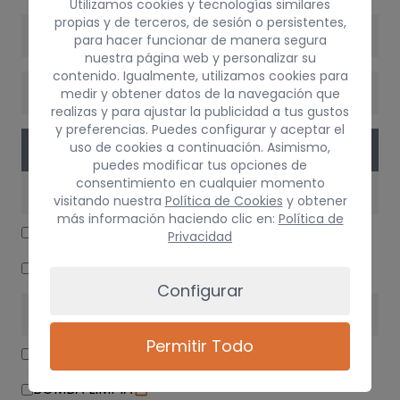
Utilizamos cookies y tecnologías similares
propias y de terceros, de sesión o persistentes,
VERSIÓN
para hacer funcionar de manera segura
nuestra página web y personalizar su
contenido. Igualmente, utilizamos cookies para
CAMBIO
medir y obtener datos de la navegación que
realizas y para ajustar la publicidad a tus gustos
y preferencias. Puedes configurar y aceptar el
uso de cookies a continuación. Asimismo,
PIEZAS
puedes modificar tus opciones de
consentimiento en cualquier momento
MOTOR / ADMISIÓN / ESCAPE
visitando nuestra
Política de Cookies
y obtener
más información haciendo clic en:
Política de
MOTOR COMPLETO
Privacidad
CATALIZADOR
Configurar
ELECTRICIDAD
Permitir Todo
MOTOR LIMPIA DELANTERO
BOMBA LIMPIA