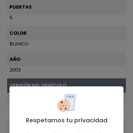
PUERTAS
5
COLOR
BLANCO
AÑO
2003
VERSIÓN DEL VEHÍCULO
MOTOR
Z12XE
Respetamos tu privacidad
POTENCIA