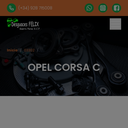
(+34) 928 715008
% set vehiculos = 'apartados' | get('num = 39') %}
Inicio
/
03302
/
OPEL CORSA C