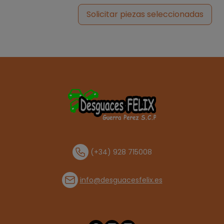
Solicitar piezas seleccionadas
(+34) 928 715008
info@desguacesfelix.es