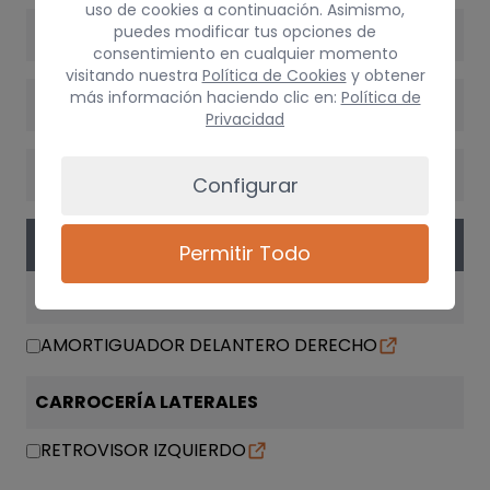
uso de cookies a continuación. Asimismo,
puedes modificar tus opciones de
POTENCIA
consentimiento en cualquier momento
visitando nuestra
Política de Cookies
y obtener
más información haciendo clic en:
Política de
VERSIÓN
Privacidad
CAMBIO
Configurar
PIEZAS
Permitir Todo
SUSPENSIÓN / FRENOS
AMORTIGUADOR DELANTERO DERECHO
CARROCERÍA LATERALES
RETROVISOR IZQUIERDO