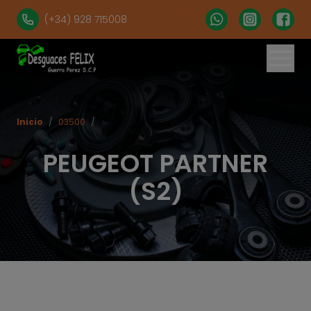
(+34) 928 715008
% set vehiculos = 'apartados' | get('num = 39') %}
Inicio
/
03500
/
PEUGEOT PARTNER
(S2)