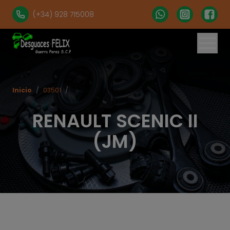
(+34) 928 715008
% set vehiculos = 'apartados' | get('num = 39') %}
Inicio
/
03501
/
RENAULT SCENIC II
(JM)