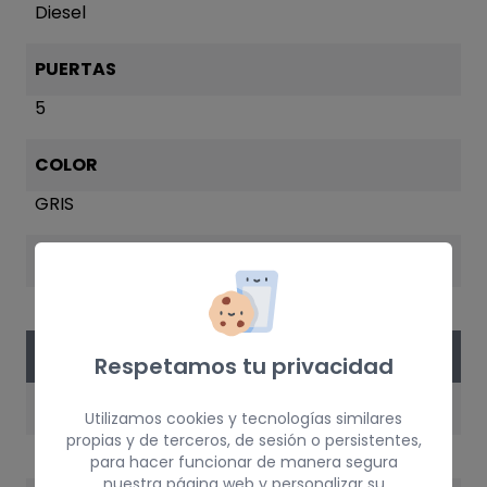
Diesel
PUERTAS
5
COLOR
GRIS
AÑO
2006
VERSIÓN DEL VEHÍCULO
Respetamos tu privacidad
MOTOR
Utilizamos cookies y tecnologías similares
propias y de terceros, de sesión o persistentes,
K9K P7
para hacer funcionar de manera segura
nuestra página web y personalizar su