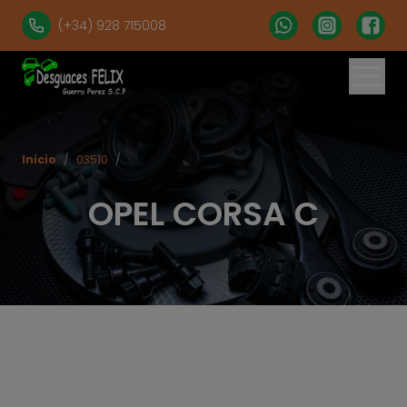
(+34) 928 715008
% set vehiculos = 'apartados' | get('num = 39') %}
Inicio
/
03510
/
OPEL CORSA C