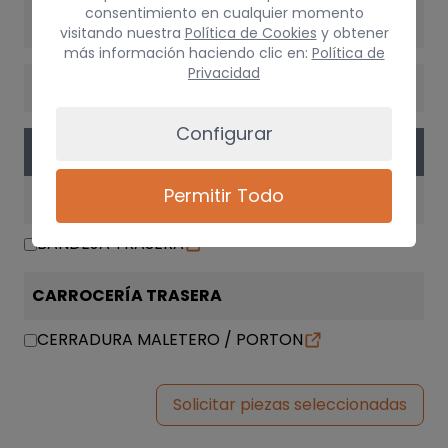
consentimiento en cualquier momento
VERSIÓN
visitando nuestra
Política de Cookies
y obtener
más información haciendo clic en:
Política de
Privacidad
CAMBIO
Configurar
PIEZAS
Permitir Todo
INTERIOR
BANDEJA TRASERA
CARROCERÍA TRASERA
CERRADURA MALETERO / PORTON
Solicitar piezas seleccionadas