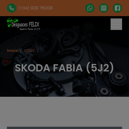
(+34) 928 715008
% set vehiculos = 'apartados' | get('num = 39') %}
Inicio
/
03532
/
SKODA FABIA (5J2)