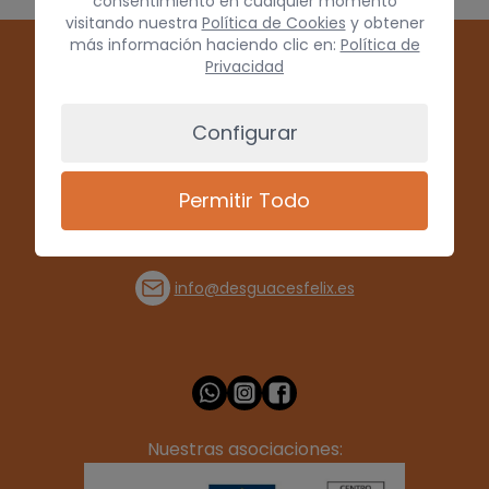
consentimiento en cualquier momento
visitando nuestra
Política de Cookies
y obtener
más información haciendo clic en:
Política de
Privacidad
Configurar
Permitir Todo
(+34) 928 715008
info@desguacesfelix.es
Nuestras asociaciones: