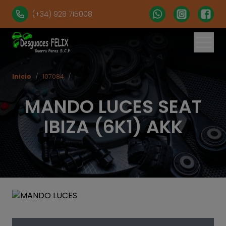
(+34) 928 715008
Inicio
/
107084
/
MANDO LUCES SEAT
IBIZA (6K1) AKK