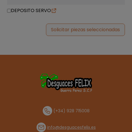
DEPOSITO SERVO
Solicitar piezas seleccionadas
(+34) 928 715008
info@desguacesfelix.es