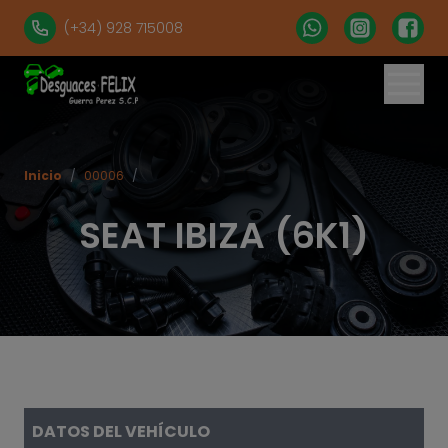
(+34) 928 715008
% set vehiculos = 'apartados' | get('num = 39') %}
Inicio
/
00006
/
SEAT IBIZA (6K1)
DATOS DEL VEHÍCULO