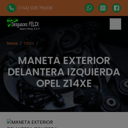
(+34) 928 715008
Inicio
/
125011
/
MANETA EXTERIOR
DELANTERA IZQUIERDA
OPEL Z14XE