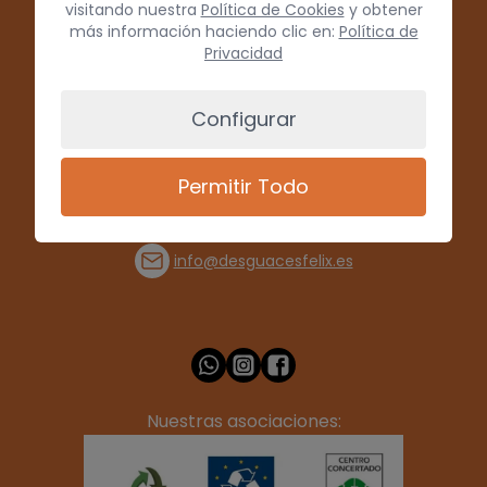
visitando nuestra
Política de Cookies
y obtener
más información haciendo clic en:
Política de
Privacidad
Configurar
Permitir Todo
(+34) 928 715008
info@desguacesfelix.es
Nuestras asociaciones: