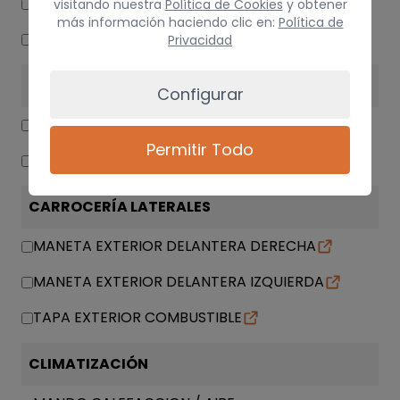
PINZA DE FRENO DELANTERA IZQUIERDA
visitando nuestra
Política de Cookies
y obtener
más información haciendo clic en:
Política de
PALANCA FRENO
Privacidad
DIRECCIÓN / TRANSMISIÓN
Configurar
TRANSMISION DELANTERA IZQUIERDA
Permitir Todo
CREMALLERA DIRECCION
CARROCERÍA LATERALES
MANETA EXTERIOR DELANTERA DERECHA
MANETA EXTERIOR DELANTERA IZQUIERDA
TAPA EXTERIOR COMBUSTIBLE
CLIMATIZACIÓN