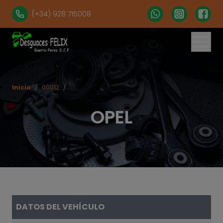
(+34) 928 715008
% set vehiculos = 'apartados' | get('num = 39') %}
Inicio
/
00012
/
OPEL
DATOS DEL VEHÍCULO