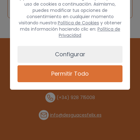
Solicitar
Consultar
vehículo de
uso de cookies a continuación. Asimismo,
pieza
por
puedes modificar tus opciones de
origen
consentimiento en cualquier momento
visitando nuestra
Política de Cookies
y obtener
más información haciendo clic en:
Política de
Privacidad
Configurar
Permitir Todo
(+34) 928 715008
info@desguacesfelix.es