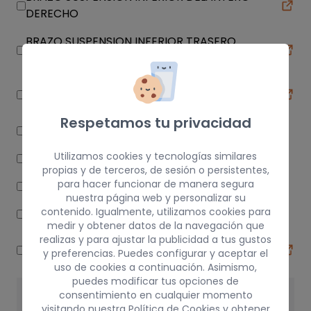
DERECHO
BRAZO SUSPENSION INFERIOR TRASERO
DERECHO
BRAZO SUSPENSION INFERIOR TRASERO
IZQUIERDO
Respetamos tu privacidad
DEPOSITO SERVO
Utilizamos cookies y tecnologías similares
MUELLE AMORTIGUACION
propias y de terceros, de sesión o persistentes,
para hacer funcionar de manera segura
PALANCA FRENO
nuestra página web y personalizar su
contenido. Igualmente, utilizamos cookies para
PINZA DE FRENO DELANTERA DERECHA
medir y obtener datos de la navegación que
realizas y para ajustar la publicidad a tus gustos
BRAZO SUSPENSION SUPERIOR TRASERO
y preferencias. Puedes configurar y aceptar el
IZQUIERDO
uso de cookies a continuación. Asimismo,
puedes modificar tus opciones de
DIRECCIÓN / TRANSMISIÓN
consentimiento en cualquier momento
visitando nuestra
Política de Cookies
y obtener