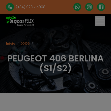
(+34) 928 715008
% set vehiculos = 'apartados' | get('num = 39') %}
Inicio
/
00109
/
PEUGEOT 406 BERLINA
(S1/S2)