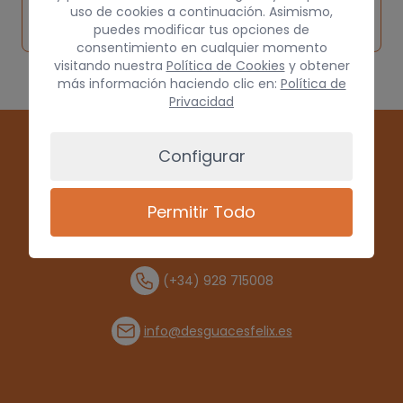
Solicitar
Consultar
vehículo de
uso de cookies a continuación. Asimismo,
pieza
por
puedes modificar tus opciones de
origen
consentimiento en cualquier momento
visitando nuestra
Política de Cookies
y obtener
más información haciendo clic en:
Política de
Privacidad
Configurar
Permitir Todo
(+34) 928 715008
info@desguacesfelix.es