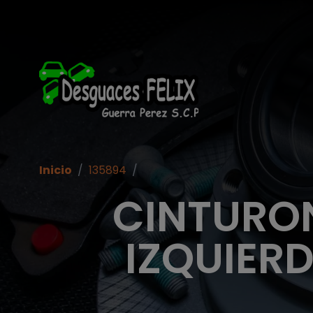
Inicio
/
135894
/
CINTURO
IZQUIER