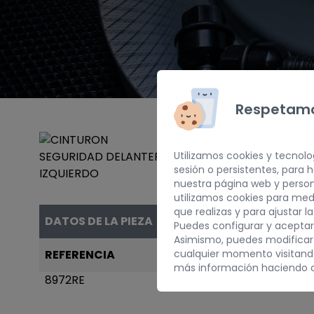
Respetamo
Utilizamos cookies y tecnolo
sesión o persistentes, para
nuestra página web y person
utilizamos cookies para med
que realizas y para ajustar l
DATOS DE LA PIEZA
Puedes configurar y aceptar
Asimismo, puedes modificar
cualquier momento visitan
REFERENCIA
AÑO
más información haciendo c
8972RE
2003