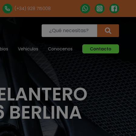
(+34) 928 715008
bios
Vehiculos
Conocenos
Contacto
ELANTERO
 BERLINA