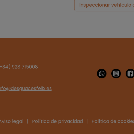
Inspeccionar vehículo 
+34) 928 715008
nfo@desguacesfelix.es
Aviso legal
|
Política de privacidad
|
Política de cookie