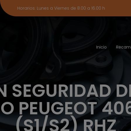
Horarios: Lunes a Viernes de 8.00 a 16.00 h
Inicio
Recam
N SEGURIDAD D
DO PEUGEOT 406
(S1/S2) RHZ