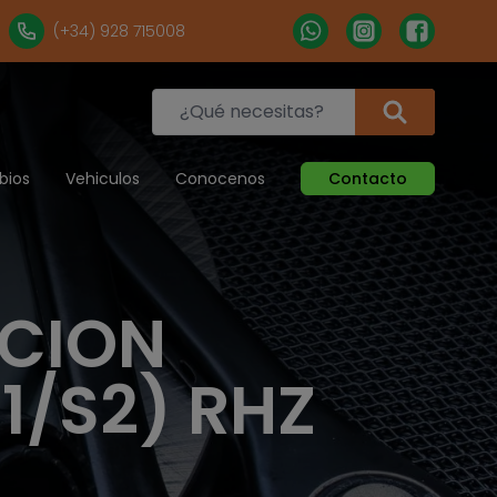
(+34) 928 715008
bios
Vehiculos
Conocenos
Contacto
ACION
1/S2) RHZ