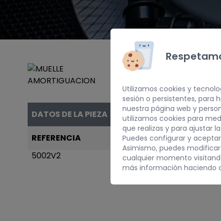
Respetamo
Utilizamos cookies y tecnolo
sesión o persistentes, para
nuestra página web y person
DATOS DE LA PIEZA
utilizamos cookies para med
que realizas y para ajustar l
REFERENCIA
AÑO
Puedes configurar y aceptar
Asimismo, puedes modificar
5002V2
2003
cualquier momento visitan
más información haciendo c