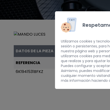
Respetamo
Utilizamos cookies y tecnolo
sesión o persistentes, para
DATOS DE LA PIEZA
nuestra página web y person
utilizamos cookies para med
que realizas y para ajustar l
REFERENCIA
AÑO
Puedes configurar y aceptar
Asimismo, puedes modificar
6K1941531BFKZ
1998
cualquier momento visitan
más información haciendo c