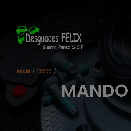
Inicio
/
136188
/
MANDO L