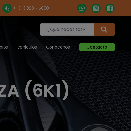
(+34) 928 715008
bios
Vehiculos
Conocenos
Contacto
ZA (6K1)