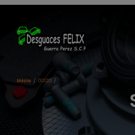
% set vehiculos = 'apartados' | get('num = 39') %}
Inicio
/
00120
/