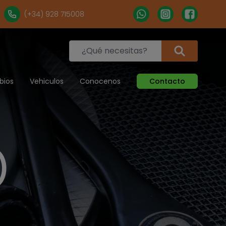
(+34) 928 715008
bios
Vehiculos
Conocenos
Contacto
)