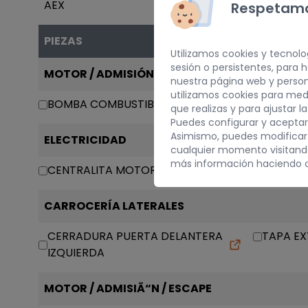
AEX
Respetamo
PIEZAS
Utilizamos cookies y tecnolo
sesión o persistentes, para
MOTOR / ADMISIÓN / ESCAPE
nuestra página web y person
utilizamos cookies para med
BOMBA COMBUSTIBLE
que realizas y para ajustar l
Puedes configurar y aceptar
Asimismo, puedes modificar
ELECTRICIDAD
cualquier momento visitan
más información haciendo c
CENTRALITA MOTOR UCE
MANDO 
CARROCERÍA LATERALES
CERRADURA PUERTA DELANTERA
TAPA EX
IZQUIERDA
MOTOR / ADMISIÃ“N / ESCAPE