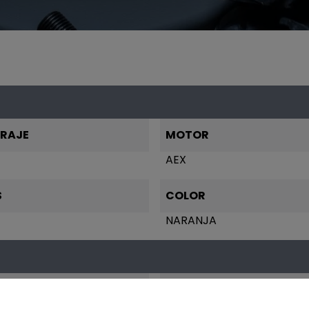
TRAJE
MOTOR
AEX
S
COLOR
NARANJA
IA
VERSIÓN