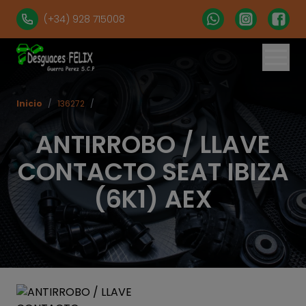
(+34) 928 715008
Inicio
/
136272
/
ANTIRROBO / LLAVE
CONTACTO SEAT IBIZA
(6K1) AEX