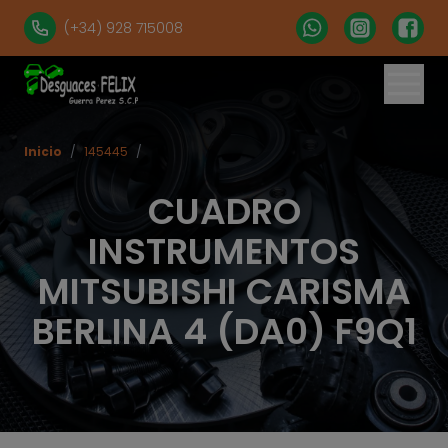
(+34) 928 715008
Inicio
/
145445
/
CUADRO
INSTRUMENTOS
MITSUBISHI CARISMA
BERLINA 4 (DA0) F9Q1