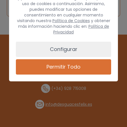
Solicitar
Consultar
vehículo de
uso de cookies a continuación. Asimismo,
pieza
por
puedes modificar tus opciones de
origen
consentimiento en cualquier momento
visitando nuestra
Política de Cookies
y obtener
más información haciendo clic en:
Política de
Privacidad
Configurar
Permitir Todo
(+34) 928 715008
info@desguacesfelix.es