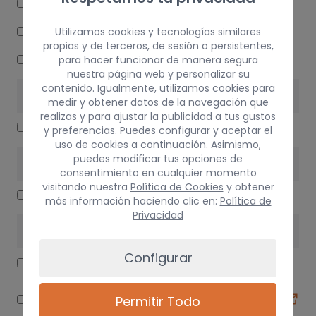
POTENCIOMETRO PEDAL
ANILLO AIRBAG
Utilizamos cookies y tecnologías similares
propias y de terceros, de sesión o persistentes,
RELE
para hacer funcionar de manera segura
nuestra página web y personalizar su
contenido. Igualmente, utilizamos cookies para
INTERIOR
medir y obtener datos de la navegación que
realizas y para ajustar la publicidad a tus gustos
GUANTERA
y preferencias. Puedes configurar y aceptar el
uso de cookies a continuación. Asimismo,
puedes modificar tus opciones de
ALUMBRADO
consentimiento en cualquier momento
visitando nuestra
Política de Cookies
y obtener
FARO DERECHO
más información haciendo clic en:
Política de
Privacidad
CLIMATIZACIÓN
Configurar
COMPRESOR AIRE ACONDICIONADO
CONDENSADOR / RADIADOR AIRE
Permitir Todo
ACONDICIONADO