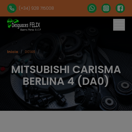
(+34) 928 715008
% set vehiculos = 'apartados' | get('num = 39') %}
Inicio
/
00146
/
MITSUBISHI CARISMA
BERLINA 4 (DA0)