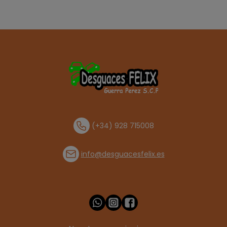
(+34) 928 715008
info@desguacesfelix.es