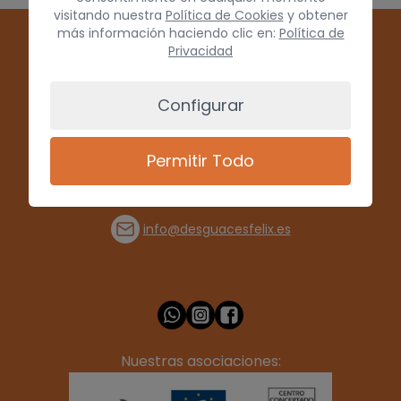
visitando nuestra
Política de Cookies
y obtener
más información haciendo clic en:
Política de
Privacidad
Configurar
Permitir Todo
(+34) 928 715008
info@desguacesfelix.es
Nuestras asociaciones: