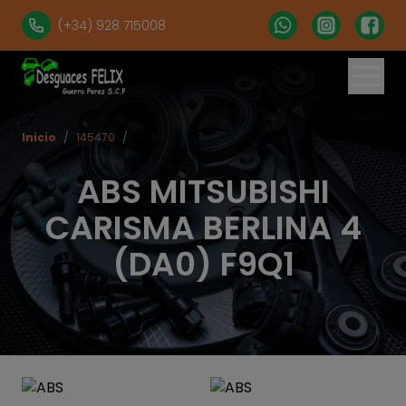
(+34) 928 715008
Inicio
/
145470
/
ABS MITSUBISHI
CARISMA BERLINA 4
(DA0) F9Q1