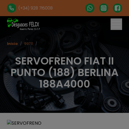
(+34) 928 715008
Inicio
/
99711
/
SERVOFRENO FIAT II
PUNTO (188) BERLINA
188A4000