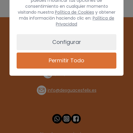
puedes modificar tus opciones de
consentimiento en cualquier momento
visitando nuestra
Política de Cookies
y obtener
más información haciendo clic en:
Política de
Privacidad
Configurar
Permitir Todo
(+34) 928 715008
info@desguacesfelix.es