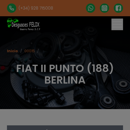
(+34) 928 715008
% set vehiculos = 'apartados' | get('num = 39') %}
Inicio
/
00015
/
FIAT II PUNTO (188)
BERLINA