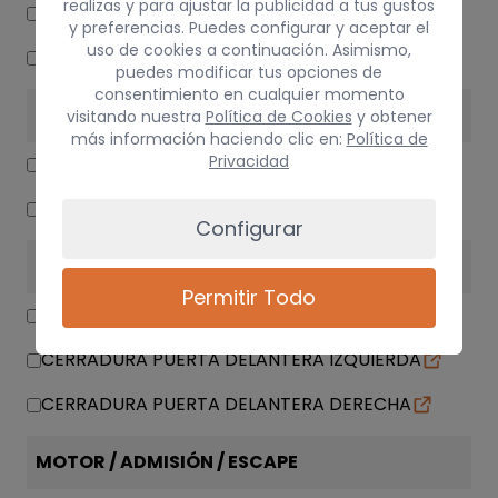
realizas y para ajustar la publicidad a tus gustos
ABS
y preferencias. Puedes configurar y aceptar el
uso de cookies a continuación. Asimismo,
SERVOFRENO
puedes modificar tus opciones de
consentimiento en cualquier momento
SUSPENSIÃ“N / FRENOS
visitando nuestra
Política de Cookies
y obtener
más información haciendo clic en:
Política de
Privacidad
BOMBA FRENO
PALANCA FRENO
Configurar
CARROCERÍA LATERALES
Permitir Todo
RETROVISOR DERECHO
CERRADURA PUERTA DELANTERA IZQUIERDA
CERRADURA PUERTA DELANTERA DERECHA
MOTOR / ADMISIÓN / ESCAPE